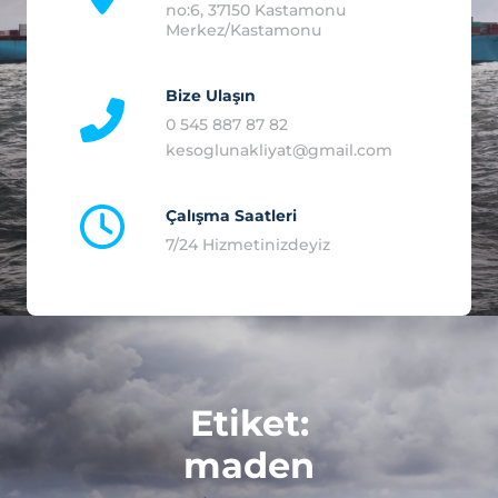
no:6, 37150 Kastamonu
Merkez/Kastamonu
0 545 887 87 82
kesoglunakliyat@gmail.com
7/24 Hizmetinizdeyiz
Etiket:
maden