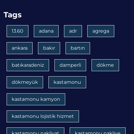
Tags
13.60
adana
adr
agrega
ankara
bakır
bartın
batıkaradeniz
damperli
dökme
dökmeyük
kastamonu
kastamonu kamyon
kastamonu lojistik hizmet
kastamonu nakliyat
kastamonu nakliye