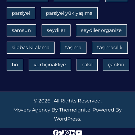
parsiyel
parsiyel yük yaşıma
samsun
seydiler
seydiler organize
silobas kiralama
taşıma
taşımacılık
tio
yurtiçinakliye
çakıl
çankırı
© 2026
. All Rights Reserved.
Movers Agency
By
Themeignite
. Powered By
WordPress
.
Facebook
Twitter
Instagram
Linkedin
Youtube