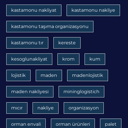
kastamonu nakliyat
kastamonu nakliye
kastamonu taşıma organizasyonu
kastamonu tır
kereste
kesoglunakliyat
krom
kum
lojistik
maden
madenlojistik
maden nakliyesi
mininglogistich
mıcır
nakliye
organizasyon
orman envali
orman ürünleri
palet