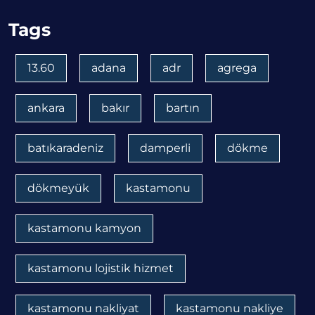
Tags
13.60
adana
adr
agrega
ankara
bakır
bartın
batıkaradeniz
damperli
dökme
dökmeyük
kastamonu
kastamonu kamyon
kastamonu lojistik hizmet
kastamonu nakliyat
kastamonu nakliye