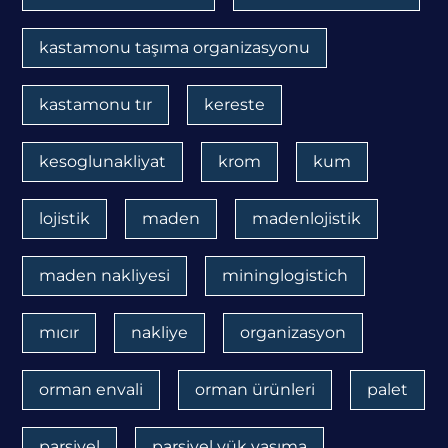
kastamonu taşıma organizasyonu
kastamonu tır
kereste
kesoglunakliyat
krom
kum
lojistik
maden
madenlojistik
maden nakliyesi
mininglogistich
mıcır
nakliye
organizasyon
orman envali
orman ürünleri
palet
parsiyel
parsiyel yük yaşıma